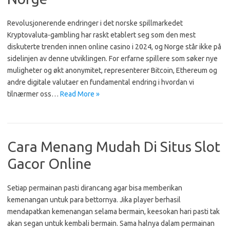
Revolusjonerende endringer i det norske spillmarkedet
Kryptovaluta-gambling har raskt etablert seg som den mest
diskuterte trenden innen online casino i 2024, og Norge står ikke på
sidelinjen av denne utviklingen. For erfarne spillere som søker nye
muligheter og økt anonymitet, representerer Bitcoin, Ethereum og
andre digitale valutaer en fundamental endring i hvordan vi
tilnærmer oss…
Read More »
Cara Menang Mudah Di Situs Slot
Gacor Online
Setiap permainan pasti dirancang agar bisa memberikan
kemenangan untuk para bettornya. Jika player berhasil
mendapatkan kemenangan selama bermain, keesokan hari pasti tak
akan segan untuk kembali bermain. Sama halnya dalam permainan