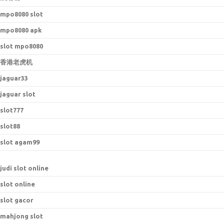
mpo8080 slot
mpo8080 apk
slot mpo8080
香港老虎机
jaguar33
jaguar slot
slot777
slot88
slot agam99
judi slot online
slot online
slot gacor
mahjong slot