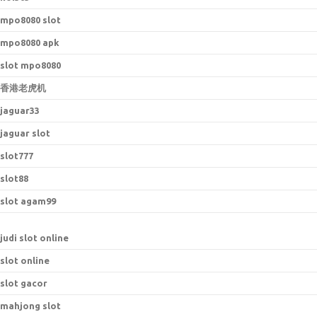
mpo8080 slot
mpo8080 apk
slot mpo8080
香港老虎机
jaguar33
jaguar slot
slot777
slot88
slot agam99
judi slot online
slot online
slot gacor
mahjong slot