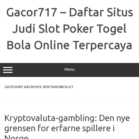
Skip
to
Gacor717 – Daftar Situs
content
Judi Slot Poker Togel
Bola Online Terpercaya
Menu
CATEGORY ARCHIVES:
BINTANG88 SLOT
Kryptovaluta-gambling: Den nye
grensen for erfarne spillere i
Norge