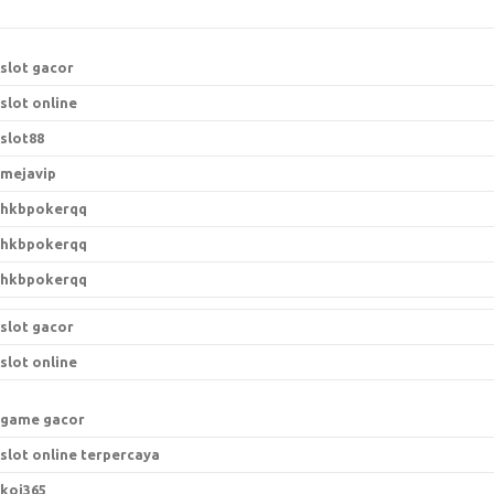
slot gacor
slot online
slot88
mejavip
hkbpokerqq
hkbpokerqq
hkbpokerqq
slot gacor
slot online
game gacor
slot online terpercaya
koi365