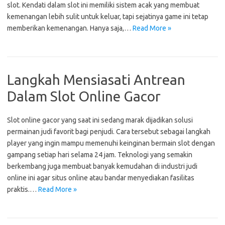
slot. Kendati dalam slot ini memiliki sistem acak yang membuat
kemenangan lebih sulit untuk keluar, tapi sejatinya game ini tetap
memberikan kemenangan. Hanya saja,…
Read More »
Langkah Mensiasati Antrean
Dalam Slot Online Gacor
Slot online gacor yang saat ini sedang marak dijadikan solusi
permainan judi favorit bagi penjudi. Cara tersebut sebagai langkah
player yang ingin mampu memenuhi keinginan bermain slot dengan
gampang setiap hari selama 24 jam. Teknologi yang semakin
berkembang juga membuat banyak kemudahan di industri judi
online ini agar situs online atau bandar menyediakan fasilitas
praktis.…
Read More »