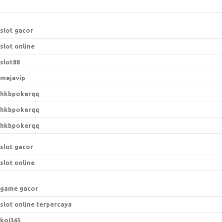
slot gacor
slot online
slot88
mejavip
hkbpokerqq
hkbpokerqq
hkbpokerqq
slot gacor
slot online
game gacor
slot online terpercaya
koi365