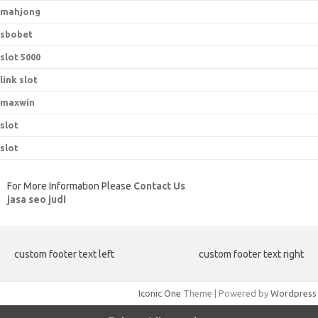
mahjong
sbobet
slot 5000
link slot
maxwin
slot
slot
For More Information Please
Contact Us
jasa seo judi
custom footer text left
custom footer text right
Iconic One
Theme | Powered by
Wordpress