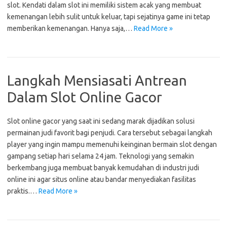
slot. Kendati dalam slot ini memiliki sistem acak yang membuat
kemenangan lebih sulit untuk keluar, tapi sejatinya game ini tetap
memberikan kemenangan. Hanya saja,…
Read More »
Langkah Mensiasati Antrean
Dalam Slot Online Gacor
Slot online gacor yang saat ini sedang marak dijadikan solusi
permainan judi favorit bagi penjudi. Cara tersebut sebagai langkah
player yang ingin mampu memenuhi keinginan bermain slot dengan
gampang setiap hari selama 24 jam. Teknologi yang semakin
berkembang juga membuat banyak kemudahan di industri judi
online ini agar situs online atau bandar menyediakan fasilitas
praktis.…
Read More »