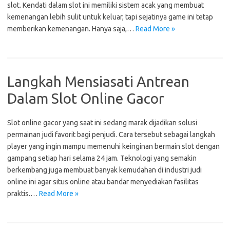
slot. Kendati dalam slot ini memiliki sistem acak yang membuat
kemenangan lebih sulit untuk keluar, tapi sejatinya game ini tetap
memberikan kemenangan. Hanya saja,…
Read More »
Langkah Mensiasati Antrean
Dalam Slot Online Gacor
Slot online gacor yang saat ini sedang marak dijadikan solusi
permainan judi favorit bagi penjudi. Cara tersebut sebagai langkah
player yang ingin mampu memenuhi keinginan bermain slot dengan
gampang setiap hari selama 24 jam. Teknologi yang semakin
berkembang juga membuat banyak kemudahan di industri judi
online ini agar situs online atau bandar menyediakan fasilitas
praktis.…
Read More »