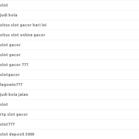
slot
judi bola
situs slot gacor hari ini
situs slot online gacor
slot gacor
slot gacor
slot gacor 777
slotgacor
lagowin777
judi bola jalan
slot
rtp slot gacor
slot777
slot deposit 5000