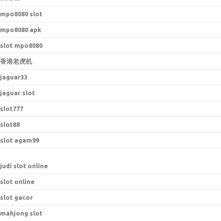
mpo8080 slot
mpo8080 apk
slot mpo8080
香港老虎机
jaguar33
jaguar slot
slot777
slot88
slot agam99
judi slot online
slot online
slot gacor
mahjong slot