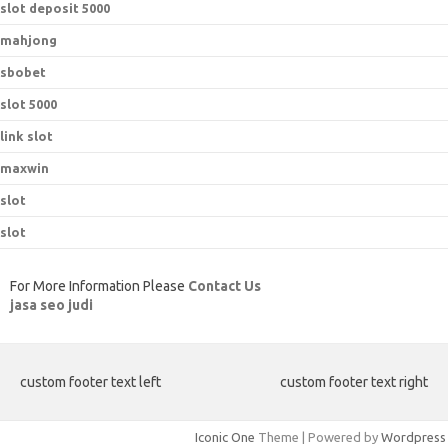
slot deposit 5000
mahjong
sbobet
slot 5000
link slot
maxwin
slot
slot
For More Information Please
Contact Us
jasa seo judi
custom footer text left
custom footer text right
Iconic One
Theme | Powered by
Wordpress