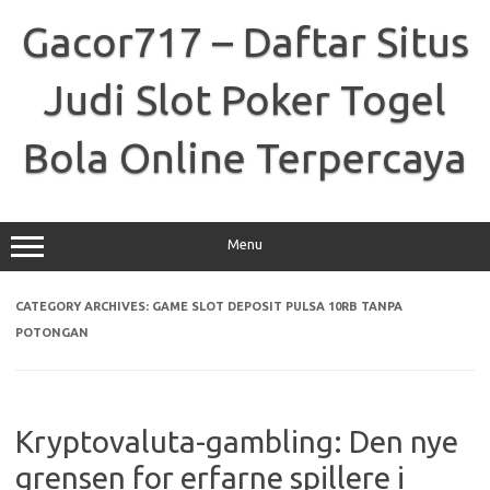
Skip
to
Gacor717 – Daftar Situs
content
Judi Slot Poker Togel
Bola Online Terpercaya
Menu
CATEGORY ARCHIVES:
GAME SLOT DEPOSIT PULSA 10RB TANPA
POTONGAN
Kryptovaluta-gambling: Den nye
grensen for erfarne spillere i