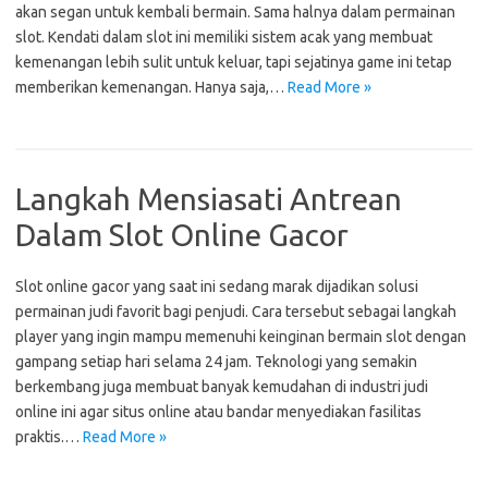
akan segan untuk kembali bermain. Sama halnya dalam permainan
slot. Kendati dalam slot ini memiliki sistem acak yang membuat
kemenangan lebih sulit untuk keluar, tapi sejatinya game ini tetap
memberikan kemenangan. Hanya saja,…
Read More »
Langkah Mensiasati Antrean
Dalam Slot Online Gacor
Slot online gacor yang saat ini sedang marak dijadikan solusi
permainan judi favorit bagi penjudi. Cara tersebut sebagai langkah
player yang ingin mampu memenuhi keinginan bermain slot dengan
gampang setiap hari selama 24 jam. Teknologi yang semakin
berkembang juga membuat banyak kemudahan di industri judi
online ini agar situs online atau bandar menyediakan fasilitas
praktis.…
Read More »