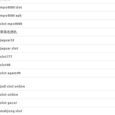
mpo8080 slot
mpo8080 apk
slot mpo8080
香港老虎机
jaguar33
jaguar slot
slot777
slot88
slot agam99
judi slot online
slot online
slot gacor
mahjong slot