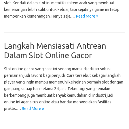
slot. Kendati dalam slot ini memiliki sistem acak yang membuat
kemenangan lebih sulit untuk keluar, tapi sejatinya game ini tetap
memberikan kemenangan. Hanya saja,…
Read More »
Langkah Mensiasati Antrean
Dalam Slot Online Gacor
Slot online gacor yang saat ini sedang marak dijadikan solusi
permainan judi favorit bagi penjudi. Cara tersebut sebagai langkah
player yang ingin mampu memenuhi keinginan bermain slot dengan
gampang setiap hari selama 24 jam. Teknologi yang semakin
berkembang juga membuat banyak kemudahan di industri judi
online ini agar situs online atau bandar menyediakan fasilitas
praktis.…
Read More »