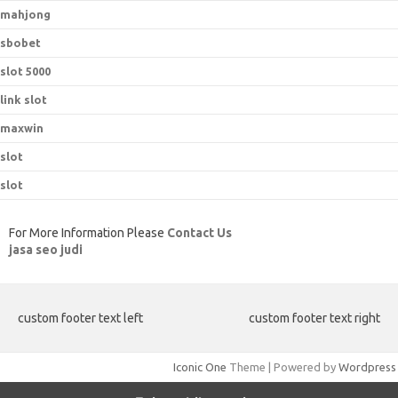
mahjong
sbobet
slot 5000
link slot
maxwin
slot
slot
For More Information Please
Contact Us
jasa seo judi
custom footer text left
custom footer text right
Iconic One
Theme | Powered by
Wordpress