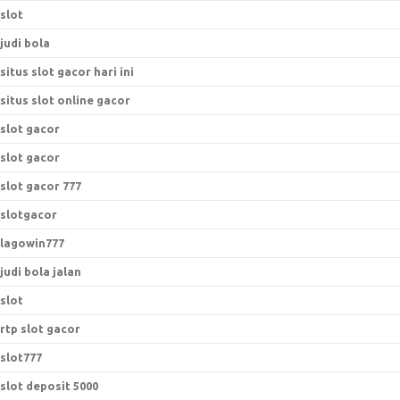
slot
judi bola
situs slot gacor hari ini
situs slot online gacor
slot gacor
slot gacor
slot gacor 777
slotgacor
lagowin777
judi bola jalan
slot
rtp slot gacor
slot777
slot deposit 5000