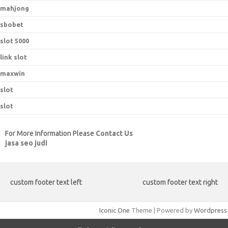
mahjong
sbobet
slot 5000
link slot
maxwin
slot
slot
For More Information Please
Contact Us
jasa seo judi
custom footer text left
custom footer text right
Iconic One
Theme | Powered by
Wordpress