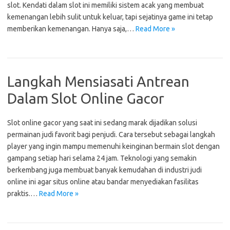
slot. Kendati dalam slot ini memiliki sistem acak yang membuat
kemenangan lebih sulit untuk keluar, tapi sejatinya game ini tetap
memberikan kemenangan. Hanya saja,…
Read More »
Langkah Mensiasati Antrean
Dalam Slot Online Gacor
Slot online gacor yang saat ini sedang marak dijadikan solusi
permainan judi favorit bagi penjudi. Cara tersebut sebagai langkah
player yang ingin mampu memenuhi keinginan bermain slot dengan
gampang setiap hari selama 24 jam. Teknologi yang semakin
berkembang juga membuat banyak kemudahan di industri judi
online ini agar situs online atau bandar menyediakan fasilitas
praktis.…
Read More »