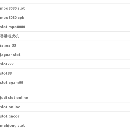
mpo8080 slot
mpo8080 apk
slot mpo8080
香港老虎机
jaguar33
jaguar slot
slot777
slot88
slot agam99
judi slot online
slot online
slot gacor
mahjong slot