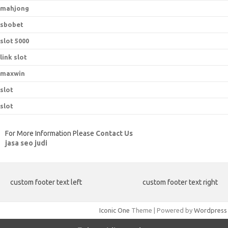
mahjong
sbobet
slot 5000
link slot
maxwin
slot
slot
For More Information Please
Contact Us
jasa seo judi
custom footer text left
custom footer text right
Iconic One
Theme | Powered by
Wordpress