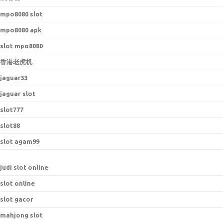
mpo8080 slot
mpo8080 apk
slot mpo8080
香港老虎机
jaguar33
jaguar slot
slot777
slot88
slot agam99
judi slot online
slot online
slot gacor
mahjong slot