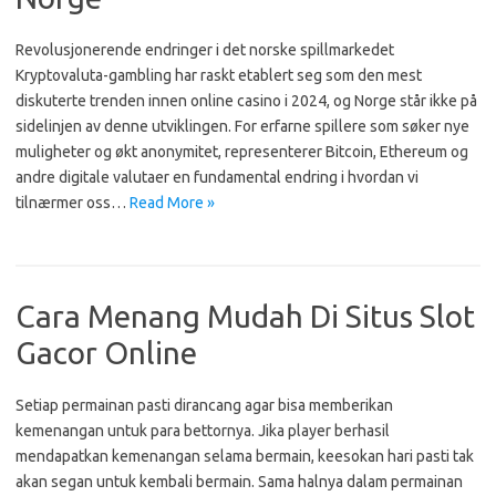
Revolusjonerende endringer i det norske spillmarkedet
Kryptovaluta-gambling har raskt etablert seg som den mest
diskuterte trenden innen online casino i 2024, og Norge står ikke på
sidelinjen av denne utviklingen. For erfarne spillere som søker nye
muligheter og økt anonymitet, representerer Bitcoin, Ethereum og
andre digitale valutaer en fundamental endring i hvordan vi
tilnærmer oss…
Read More »
Cara Menang Mudah Di Situs Slot
Gacor Online
Setiap permainan pasti dirancang agar bisa memberikan
kemenangan untuk para bettornya. Jika player berhasil
mendapatkan kemenangan selama bermain, keesokan hari pasti tak
akan segan untuk kembali bermain. Sama halnya dalam permainan