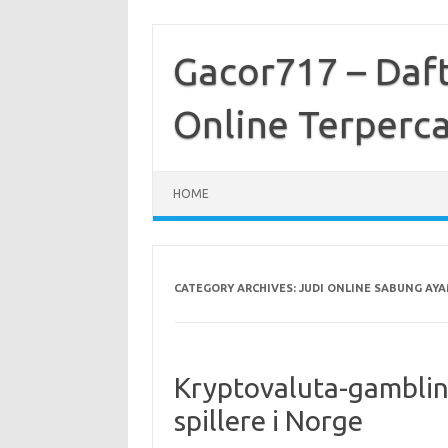
Skip
to
content
Gacor717 – Daft
Online Terperc
HOME
CATEGORY ARCHIVES:
JUDI ONLINE SABUNG AY
Kryptovaluta-gamblin
spillere i Norge