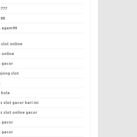
t777
t88
t agam99
i slot online
t online
t gacor
jong slot
t
i bola
us slot gacor hari ini
us slot online gacor
t gacor
t gacor