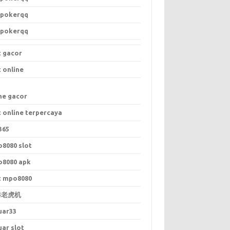
bpokerqq
bpokerqq
t gacor
t online
e gacor
t online terpercaya
365
8080 slot
8080 apk
t mpo8080
港老虎机
uar33
uar slot