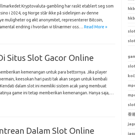
illmarkedet Kryptovaluta-gambling har raskt etablert seg som
hk
ino i 2024, og Norge står ikke på sidelinjen av denne
hk
nye muligheter og økt anonymitet, representerer Bitcoin,
damental endring i hvordan vi tilnærmer oss…
Read More »
slo
slo
 Situs Slot Gacor Online
gam
slo
 memberikan kemenangan untuk para bettornya. Jika player
koi
rmain, keesokan hari pasti tak akan segan untuk kembali
mpo
Kendati dalam slot ini memiliki sistem acak yang membuat
sejatinya game ini tetap memberikan kemenangan. Hanya saja,…
mpo
slo
香
jag
ntrean Dalam Slot Online
jag