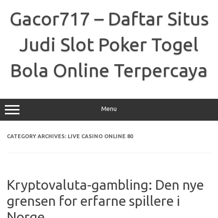
Skip
to
Gacor717 – Daftar Situs
content
Judi Slot Poker Togel
Bola Online Terpercaya
Menu
CATEGORY ARCHIVES:
LIVE CASINO ONLINE 80
Kryptovaluta-gambling: Den nye
grensen for erfarne spillere i
Norge