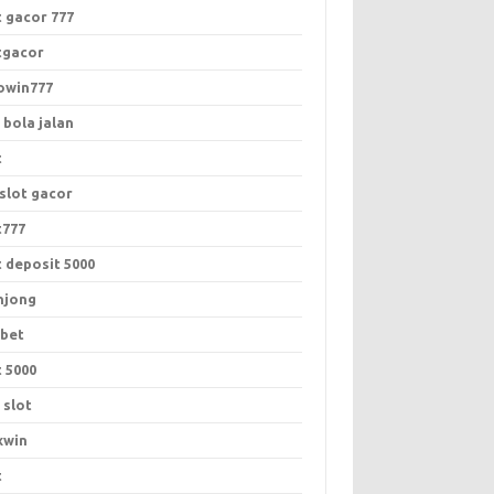
t gacor 777
tgacor
owin777
i bola jalan
t
 slot gacor
t777
t deposit 5000
hjong
bet
t 5000
 slot
xwin
t