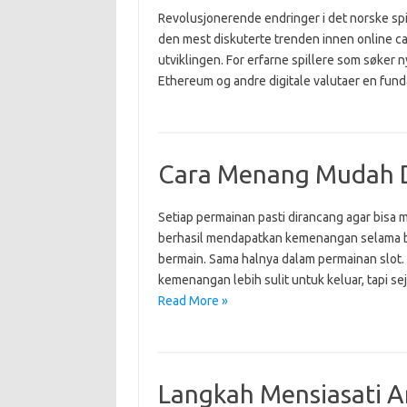
Revolusjonerende endringer i det norske sp
den mest diskuterte trenden innen online cas
utviklingen. For erfarne spillere som søker 
Ethereum og andre digitale valutaer en fun
Cara Menang Mudah Di
Setiap permainan pasti dirancang agar bisa
berhasil mendapatkan kemenangan selama be
bermain. Sama halnya dalam permainan slot. 
kemenangan lebih sulit untuk keluar, tapi 
Read More »
Langkah Mensiasati A