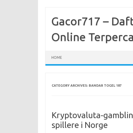
Skip
to
content
Gacor717 – Daft
Online Terperc
HOME
CATEGORY ARCHIVES:
BANDAR TOGEL 187
Kryptovaluta-gamblin
spillere i Norge