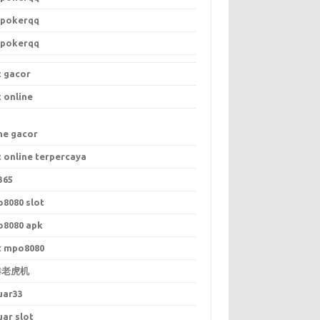
bpokerqq
bpokerqq
t gacor
t online
e gacor
t online terpercaya
365
8080 slot
8080 apk
t mpo8080
港老虎机
uar33
uar slot