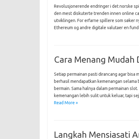
Revolusjonerende endringer i det norske sp
den mest diskuterte trenden innen online cas
utviklingen. For erfarne spillere som søker 
Ethereum og andre digitale valutaer en fun
Cara Menang Mudah Di
Setiap permainan pasti dirancang agar bisa
berhasil mendapatkan kemenangan selama be
bermain. Sama halnya dalam permainan slot. 
kemenangan lebih sulit untuk keluar, tapi 
Read More »
Langkah Mensiasati A