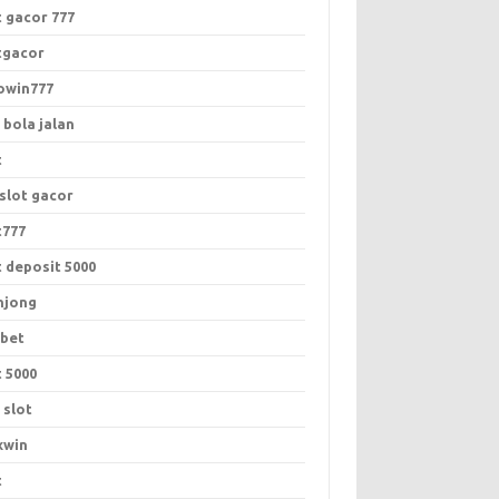
t gacor 777
tgacor
owin777
i bola jalan
t
 slot gacor
t777
t deposit 5000
hjong
bet
t 5000
 slot
xwin
t