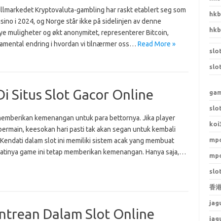
illmarkedet Kryptovaluta-gambling har raskt etablert seg som
hk
ino i 2024, og Norge står ikke på sidelinjen av denne
hk
nye muligheter og økt anonymitet, representerer Bitcoin,
damental endring i hvordan vi tilnærmer oss…
Read More »
slo
slo
 Situs Slot Gacor Online
gam
slo
 memberikan kemenangan untuk para bettornya. Jika player
koi
rmain, keesokan hari pasti tak akan segan untuk kembali
mpo
Kendati dalam slot ini memiliki sistem acak yang membuat
sejatinya game ini tetap memberikan kemenangan. Hanya saja,…
mpo
slo
香
jag
ntrean Dalam Slot Online
jag