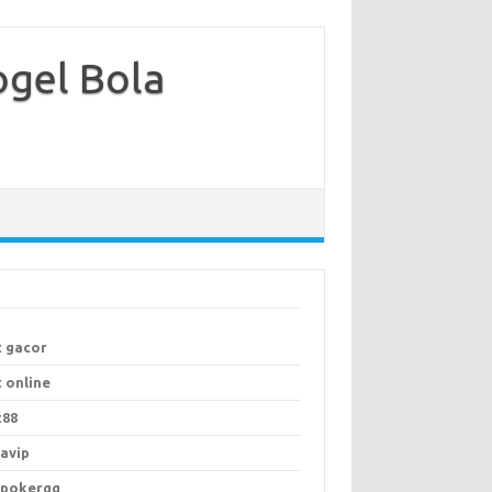
ogel Bola
t gacor
t online
t88
avip
bpokerqq