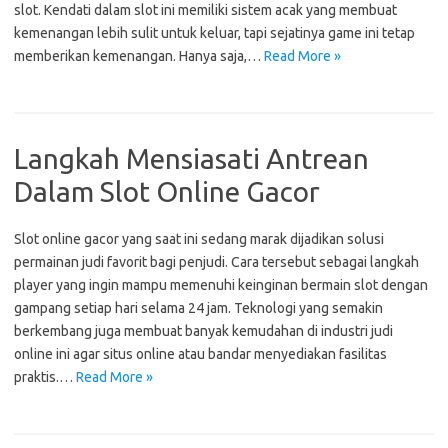
slot. Kendati dalam slot ini memiliki sistem acak yang membuat
kemenangan lebih sulit untuk keluar, tapi sejatinya game ini tetap
memberikan kemenangan. Hanya saja,…
Read More »
Langkah Mensiasati Antrean
Dalam Slot Online Gacor
Slot online gacor yang saat ini sedang marak dijadikan solusi
permainan judi favorit bagi penjudi. Cara tersebut sebagai langkah
player yang ingin mampu memenuhi keinginan bermain slot dengan
gampang setiap hari selama 24 jam. Teknologi yang semakin
berkembang juga membuat banyak kemudahan di industri judi
online ini agar situs online atau bandar menyediakan fasilitas
praktis.…
Read More »