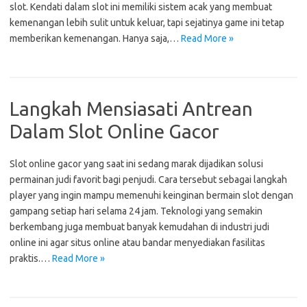
slot. Kendati dalam slot ini memiliki sistem acak yang membuat
kemenangan lebih sulit untuk keluar, tapi sejatinya game ini tetap
memberikan kemenangan. Hanya saja,…
Read More »
Langkah Mensiasati Antrean
Dalam Slot Online Gacor
Slot online gacor yang saat ini sedang marak dijadikan solusi
permainan judi favorit bagi penjudi. Cara tersebut sebagai langkah
player yang ingin mampu memenuhi keinginan bermain slot dengan
gampang setiap hari selama 24 jam. Teknologi yang semakin
berkembang juga membuat banyak kemudahan di industri judi
online ini agar situs online atau bandar menyediakan fasilitas
praktis.…
Read More »