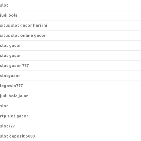
slot
judi bola
situs slot gacor hari ini
situs slot online gacor
slot gacor
slot gacor
slot gacor 777
slotgacor
lagowin777
judi bola jalan
slot
rtp slot gacor
slot777
slot deposit 5000