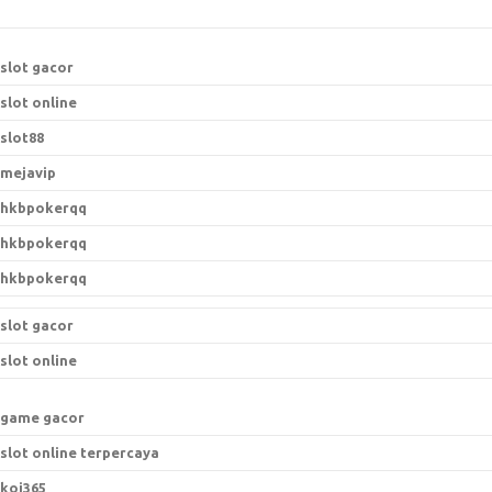
slot gacor
slot online
slot88
mejavip
hkbpokerqq
hkbpokerqq
hkbpokerqq
slot gacor
slot online
game gacor
slot online terpercaya
koi365