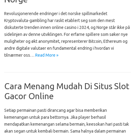
Revolusjonerende endringer i det norske spillmarkedet
Kryptovaluta-gambling har raskt etablert seg som den mest
diskuterte trenden innen online casino i 2024, og Norge står ikke på
sidelinjen av denne utviklingen. For erfarne spillere som søker nye
muligheter og økt anonymitet, representerer Bitcoin, Ethereum og
andre digitale valutaer en fundamental endring i hvordan vi
tilnærmer oss…
Read More »
Cara Menang Mudah Di Situs Slot
Gacor Online
Setiap permainan pasti dirancang agar bisa memberikan
kemenangan untuk para bettornya. Jika player berhasil
mendapatkan kemenangan selama bermain, keesokan hari pasti tak
akan segan untuk kembali bermain. Sama halnya dalam permainan