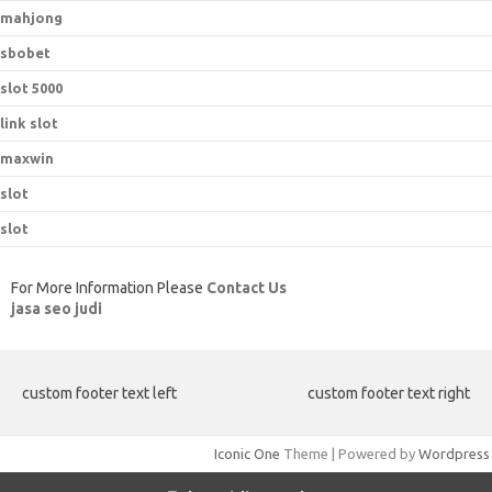
mahjong
sbobet
slot 5000
link slot
maxwin
slot
slot
For More Information Please
Contact Us
jasa seo judi
custom footer text left
custom footer text right
Iconic One
Theme | Powered by
Wordpress