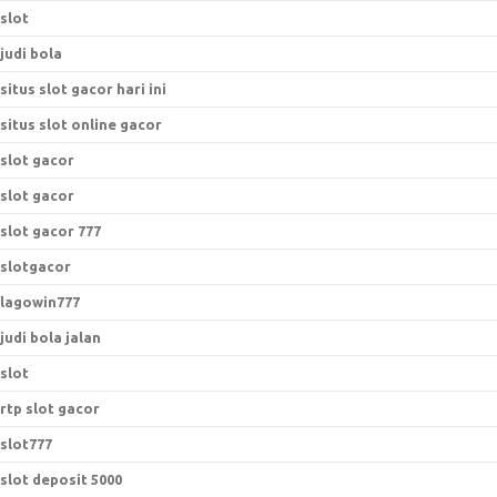
slot
judi bola
situs slot gacor hari ini
situs slot online gacor
slot gacor
slot gacor
slot gacor 777
slotgacor
lagowin777
judi bola jalan
slot
rtp slot gacor
slot777
slot deposit 5000