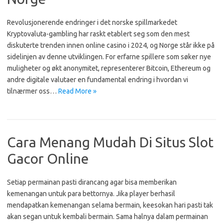
Revolusjonerende endringer i det norske spillmarkedet
Kryptovaluta-gambling har raskt etablert seg som den mest
diskuterte trenden innen online casino i 2024, og Norge står ikke på
sidelinjen av denne utviklingen. For erfarne spillere som søker nye
muligheter og økt anonymitet, representerer Bitcoin, Ethereum og
andre digitale valutaer en fundamental endring i hvordan vi
tilnærmer oss…
Read More »
Cara Menang Mudah Di Situs Slot
Gacor Online
Setiap permainan pasti dirancang agar bisa memberikan
kemenangan untuk para bettornya. Jika player berhasil
mendapatkan kemenangan selama bermain, keesokan hari pasti tak
akan segan untuk kembali bermain. Sama halnya dalam permainan