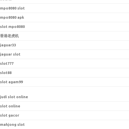
mpo8080 slot
mpo8080 apk
slot mpo8080
香港老虎机
jaguar33
jaguar slot
slot777
slot88
slot agam99
judi slot online
slot online
slot gacor
mahjong slot