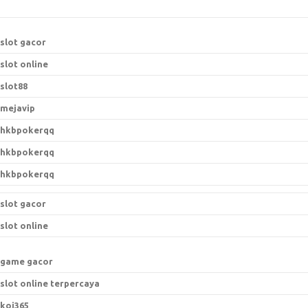
slot gacor
slot online
slot88
mejavip
hkbpokerqq
hkbpokerqq
hkbpokerqq
slot gacor
slot online
game gacor
slot online terpercaya
koi365