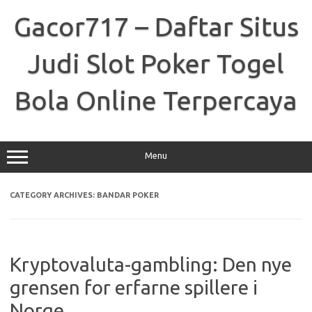
Skip
to
Gacor717 – Daftar Situs
content
Judi Slot Poker Togel
Bola Online Terpercaya
Menu
CATEGORY ARCHIVES:
BANDAR POKER
Kryptovaluta-gambling: Den nye
grensen for erfarne spillere i
Norge