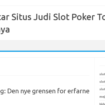
ar Situs Judi Slot Poker T
aya
slo
slo
g: Den nye grensen for erfarne
slo
mej
hk