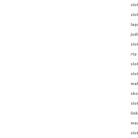
slo
slo
lag
jud
slo
rtp
slo
slo
ma
sbo
slo
link
ma
slo