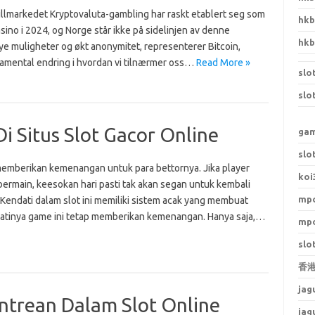
illmarkedet Kryptovaluta-gambling har raskt etablert seg som
hk
ino i 2024, og Norge står ikke på sidelinjen av denne
hk
nye muligheter og økt anonymitet, representerer Bitcoin,
damental endring i hvordan vi tilnærmer oss…
Read More »
slo
slo
 Situs Slot Gacor Online
gam
slo
 memberikan kemenangan untuk para bettornya. Jika player
koi
rmain, keesokan hari pasti tak akan segan untuk kembali
mpo
Kendati dalam slot ini memiliki sistem acak yang membuat
sejatinya game ini tetap memberikan kemenangan. Hanya saja,…
mpo
slo
香
jag
ntrean Dalam Slot Online
jag