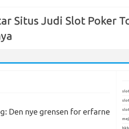
ar Situs Judi Slot Poker T
aya
slo
slo
g: Den nye grensen for erfarne
slo
mej
hk