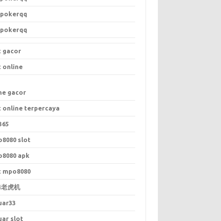
bpokerqq
bpokerqq
t gacor
t online
e gacor
t online terpercaya
365
8080 slot
8080 apk
t mpo8080
港老虎机
uar33
uar slot