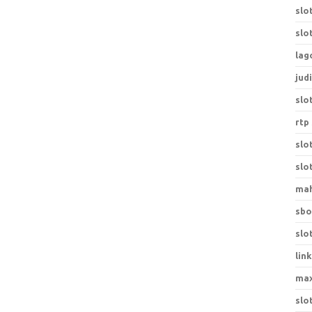
slo
slo
lag
jud
slo
rtp
slo
slo
ma
sbo
slo
link
ma
slo