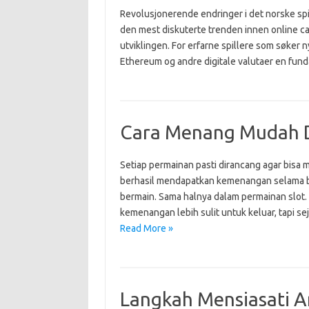
Revolusjonerende endringer i det norske sp
den mest diskuterte trenden innen online cas
utviklingen. For erfarne spillere som søker 
Ethereum og andre digitale valutaer en fun
Cara Menang Mudah Di
Setiap permainan pasti dirancang agar bisa
berhasil mendapatkan kemenangan selama be
bermain. Sama halnya dalam permainan slot. 
kemenangan lebih sulit untuk keluar, tapi 
Read More »
Langkah Mensiasati A