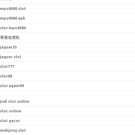
mpo8080 slot
mpo8080 apk
slot mpo8080
香港老虎机
jaguar33
jaguar slot
slot777
slot88
slot agam99
judi slot online
slot online
slot gacor
mahjong slot