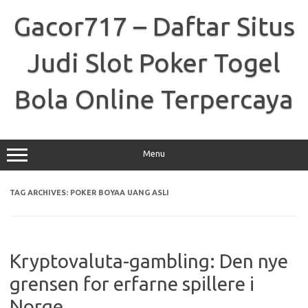
Skip
to
Gacor717 – Daftar Situs
content
Judi Slot Poker Togel
Bola Online Terpercaya
Menu
TAG ARCHIVES:
POKER BOYAA UANG ASLI
Kryptovaluta-gambling: Den nye
grensen for erfarne spillere i
Norge