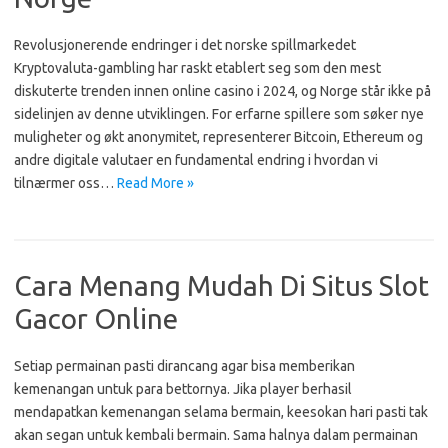
Revolusjonerende endringer i det norske spillmarkedet
Kryptovaluta-gambling har raskt etablert seg som den mest
diskuterte trenden innen online casino i 2024, og Norge står ikke på
sidelinjen av denne utviklingen. For erfarne spillere som søker nye
muligheter og økt anonymitet, representerer Bitcoin, Ethereum og
andre digitale valutaer en fundamental endring i hvordan vi
tilnærmer oss…
Read More »
Cara Menang Mudah Di Situs Slot
Gacor Online
Setiap permainan pasti dirancang agar bisa memberikan
kemenangan untuk para bettornya. Jika player berhasil
mendapatkan kemenangan selama bermain, keesokan hari pasti tak
akan segan untuk kembali bermain. Sama halnya dalam permainan