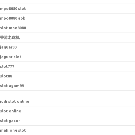
mpo8080 slot
mpo8080 apk
slot mpo8080
香港老虎机
jaguar33
jaguar slot
slot777
slot88
slot agam99
judi slot online
slot online
slot gacor
mahjong slot