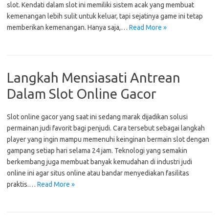
slot. Kendati dalam slot ini memiliki sistem acak yang membuat
kemenangan lebih sulit untuk keluar, tapi sejatinya game ini tetap
memberikan kemenangan. Hanya saja,…
Read More »
Langkah Mensiasati Antrean
Dalam Slot Online Gacor
Slot online gacor yang saat ini sedang marak dijadikan solusi
permainan judi favorit bagi penjudi. Cara tersebut sebagai langkah
player yang ingin mampu memenuhi keinginan bermain slot dengan
gampang setiap hari selama 24 jam. Teknologi yang semakin
berkembang juga membuat banyak kemudahan di industri judi
online ini agar situs online atau bandar menyediakan fasilitas
praktis.…
Read More »