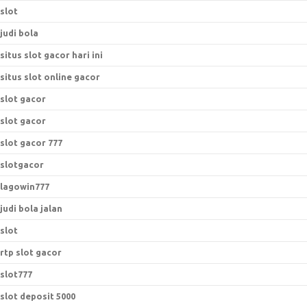
slot
judi bola
situs slot gacor hari ini
situs slot online gacor
slot gacor
slot gacor
slot gacor 777
slotgacor
lagowin777
judi bola jalan
slot
rtp slot gacor
slot777
slot deposit 5000