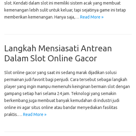
slot. Kendati dalam slot ini memiliki sistem acak yang membuat
kemenangan lebih sulit untuk keluar, tapi sejatinya game ini tetap
memberikan kemenangan. Hanya saja,…
Read More »
Langkah Mensiasati Antrean
Dalam Slot Online Gacor
Slot online gacor yang saat ini sedang marak dijadikan solusi
permainan judi favorit bagi penjudi. Cara tersebut sebagai langkah
player yang ingin mampu memenuhi keinginan bermain slot dengan
gampang setiap hari selama 24 jam. Teknologi yang semakin
berkembang juga membuat banyak kemudahan di industri judi
online ini agar situs online atau bandar menyediakan fasilitas
praktis.…
Read More »