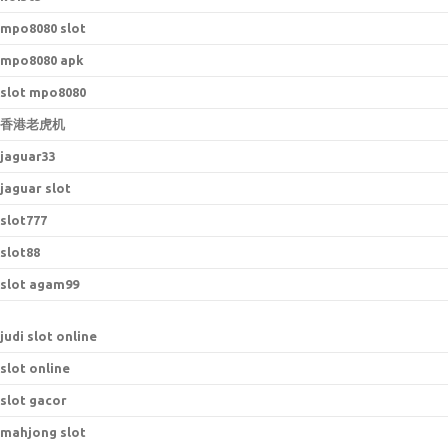
mpo8080 slot
mpo8080 apk
slot mpo8080
香港老虎机
jaguar33
jaguar slot
slot777
slot88
slot agam99
judi slot online
slot online
slot gacor
mahjong slot