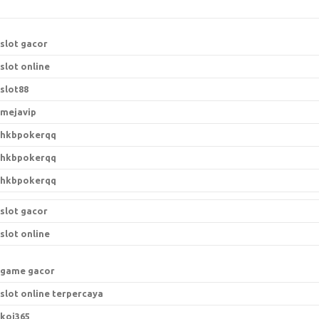
slot gacor
slot online
slot88
mejavip
hkbpokerqq
hkbpokerqq
hkbpokerqq
slot gacor
slot online
game gacor
slot online terpercaya
koi365