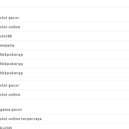
slot gacor
slot online
slot88
mejavip
hkbpokerqq
hkbpokerqq
hkbpokerqq
slot gacor
slot online
game gacor
slot online terpercaya
koi365