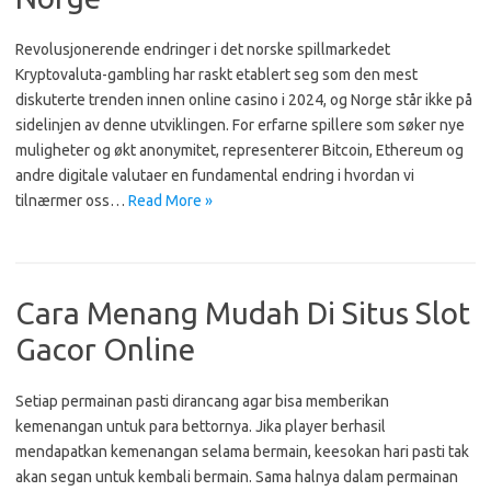
Revolusjonerende endringer i det norske spillmarkedet
Kryptovaluta-gambling har raskt etablert seg som den mest
diskuterte trenden innen online casino i 2024, og Norge står ikke på
sidelinjen av denne utviklingen. For erfarne spillere som søker nye
muligheter og økt anonymitet, representerer Bitcoin, Ethereum og
andre digitale valutaer en fundamental endring i hvordan vi
tilnærmer oss…
Read More »
Cara Menang Mudah Di Situs Slot
Gacor Online
Setiap permainan pasti dirancang agar bisa memberikan
kemenangan untuk para bettornya. Jika player berhasil
mendapatkan kemenangan selama bermain, keesokan hari pasti tak
akan segan untuk kembali bermain. Sama halnya dalam permainan