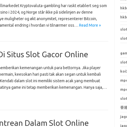
illmarkedet Kryptovaluta-gambling har raskt etablert seg som
hk
ino i 2024, og Norge står ikke på sidelinjen av denne
hk
nye muligheter og økt anonymitet, representerer Bitcoin,
damental endring i hvordan vi tilnærmer oss…
Read More »
slo
slo
 Situs Slot Gacor Online
gam
slo
 memberikan kemenangan untuk para bettornya. Jika player
koi
rmain, keesokan hari pasti tak akan segan untuk kembali
mpo
Kendati dalam slot ini memiliki sistem acak yang membuat
sejatinya game ini tetap memberikan kemenangan. Hanya saja,…
mpo
slo
香
jag
ntrean Dalam Slot Online
jag