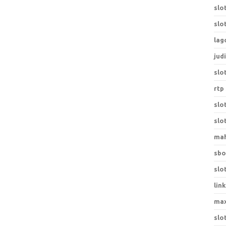
slo
slo
lag
jud
slo
rtp
slo
slo
ma
sbo
slo
link
ma
slo