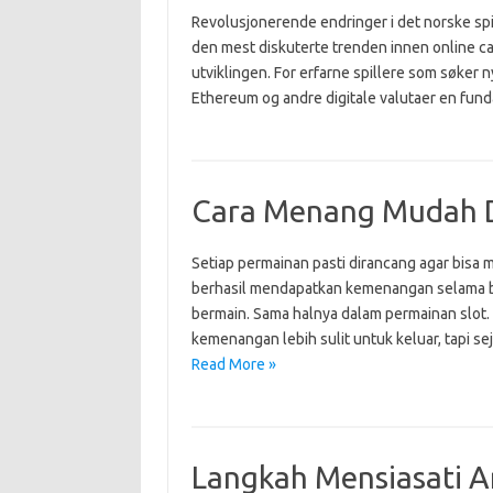
Revolusjonerende endringer i det norske sp
den mest diskuterte trenden innen online cas
utviklingen. For erfarne spillere som søker 
Ethereum og andre digitale valutaer en fun
Cara Menang Mudah Di
Setiap permainan pasti dirancang agar bisa
berhasil mendapatkan kemenangan selama be
bermain. Sama halnya dalam permainan slot. 
kemenangan lebih sulit untuk keluar, tapi 
Read More »
Langkah Mensiasati A