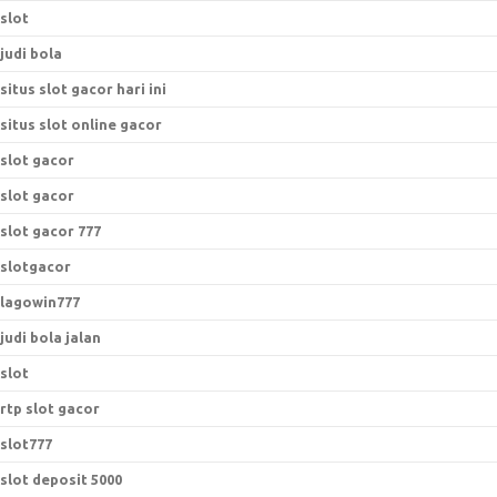
slot
judi bola
situs slot gacor hari ini
situs slot online gacor
slot gacor
slot gacor
slot gacor 777
slotgacor
lagowin777
judi bola jalan
slot
rtp slot gacor
slot777
slot deposit 5000