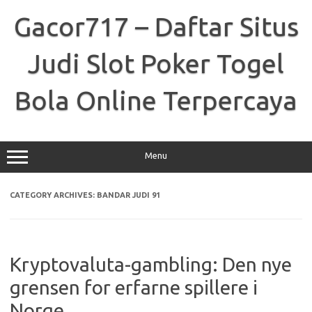
Skip
to
Gacor717 – Daftar Situs
content
Judi Slot Poker Togel
Bola Online Terpercaya
Menu
CATEGORY ARCHIVES:
BANDAR JUDI 91
Kryptovaluta-gambling: Den nye
grensen for erfarne spillere i
Norge